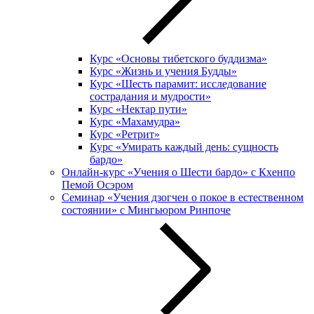
Курс «Основы тибетского буддизма»
Курс «Жизнь и учения Будды»
Курс «Шесть парамит: исследование
сострадания и мудрости»
Курс «Нектар пути»
Курс «Махамудра»
Курс «Ретрит»
Курс «Умирать каждый день: сущность
бардо»
Онлайн-курс «Учения о Шести бардо» c Кхенпо
Пемой Осэром
Семинар «Учения дзогчен о покое в естественном
состоянии» с Мингьюром Ринпоче