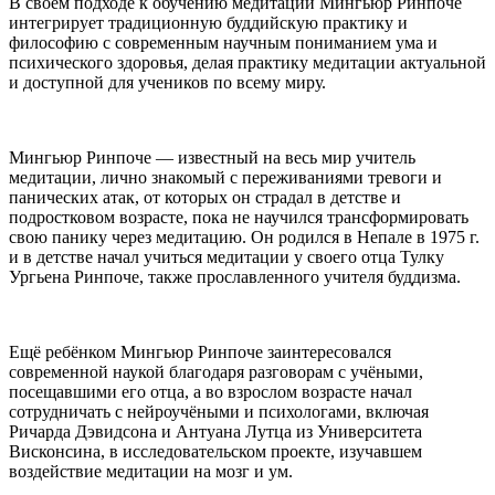
В своём подходе к обучению медитации Мингьюр Ринпоче
интегрирует традиционную буддийскую практику и
философию с современным научным пониманием ума и
психического здоровья, делая практику медитации актуальной
и доступной для учеников по всему миру.
Мингьюр Ринпоче — известный на весь мир учитель
медитации, лично знакомый с переживаниями тревоги и
панических атак, от которых он страдал в детстве и
подростковом возрасте, пока не научился трансформировать
свою панику через медитацию. Он родился в Непале в 1975 г.
и в детстве начал учиться медитации у своего отца Тулку
Ургьена Ринпоче, также прославленного учителя буддизма.
Ещё ребёнком Мингьюр Ринпоче заинтересовался
современной наукой благодаря разговорам с учёными,
посещавшими его отца, а во взрослом возрасте начал
сотрудничать с нейроучёными и психологами, включая
Ричарда Дэвидсона и Антуана Лутца из Университета
Висконсина, в исследовательском проекте, изучавшем
воздействие медитации на мозг и ум.